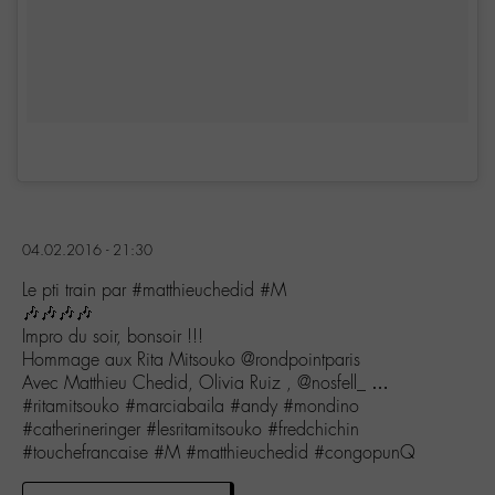
04.02.2016 - 21:30
Le pti train par #matthieuchedid #M
🎶🎶🎶🎶
Impro du soir, bonsoir !!!
Hommage aux Rita Mitsouko @rondpointparis
Avec Matthieu Chedid, Olivia Ruiz , @nosfell_ …
#ritamitsouko #marciabaila #andy #mondino
#catherineringer #lesritamitsouko #fredchichin
#touchefrancaise #M #matthieuchedid #congopunQ