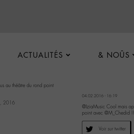
ACTUALITÉS
& NOÛS
s au théâtre du rond point
04.02.2016 - 16:19
4, 2016
@IziaMusic Cool mais apr
point avec @M_Chedid !!
Voir sur twitter