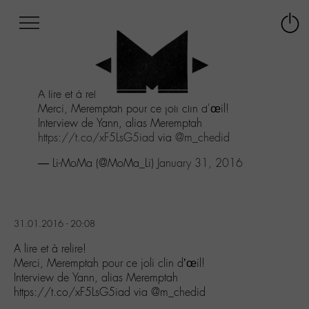
Afficher
Panneau de gestion des cookies
Labo
Connex
-
le
M-
menu
Aller
A lire et à relire!
au
Merci, Meremptah pour ce joli clin d'œil!
menu
Interview de Yann, alias Meremptah
Aller
https://t.co/xF5LsG5iad
via
@m_chedid
au
contenu
— Li-MoMa (@MoMa_Li)
January 31, 2016
Aller
à
la
recherche
31.01.2016 - 20:08
A lire et à relire!
Merci, Meremptah pour ce joli clin d’œil!
Interview de Yann, alias Meremptah
https://t.co/xF5LsG5iad via @m_chedid