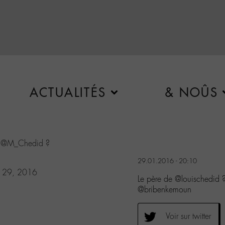
ACTUALITÉS
& NOÛS
e
@M_Chedid
?
29.01.2016 - 20:10
y 29, 2016
Le père de @louischedid
@bribenkemoun
Voir sur twitter