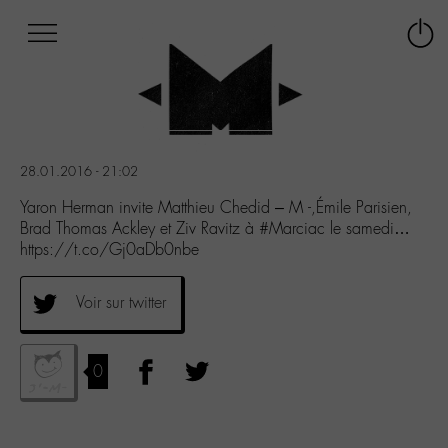
Afficher
Panneau de gestion des cookies
Labo
Connex
-
le
M-
menu
Aller
au
menu
28.01.2016 - 21:02
Aller
au
Yaron Herman invite Matthieu Chedid – M -,Émile Parisien,
contenu
Brad Thomas Ackley et Ziv Ravitz à #Marciac le samedi…
Aller
https://t.co/Gj0aDb0nbe
à
la
Voir sur twitter
recherche
0