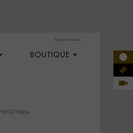
Espace membre
BOUTIQUE
co/5F60Z1MZau