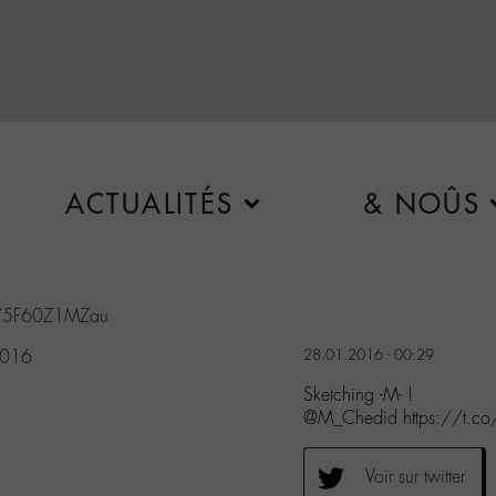
ACTUALITÉS
& NOÛS
om/5F60Z1MZau
2016
28.01.2016 - 00:29
Sketching -M- !
@M_Chedid https://t.
Voir sur twitter