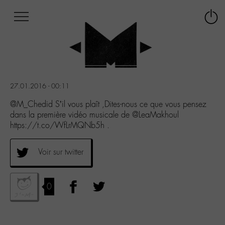
Afficher
Panneau de gestion des cookies
Labo
Connex
-
le
M-
menu
Aller
au
menu
27.01.2016 - 00:11
Aller
au
@M_Chedid S’il vous plaît ,Dites-nous ce que vous pensez
contenu
dans la première vidéo musicale de @LeaMakhoul
Aller
https://t.co/WfLrMQNb5h .
à
la
Voir sur twitter
recherche
0