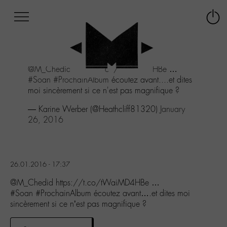
Afficher
Panneau de gestion des cookies
Labo
Connex
-
le
M-
menu
Aller
@M_Chedid
https://t.co/tWaiMD4HBe
…
au
#Soan
#ProchainAlbum
écoutez avant....et dites
menu
moi sincèrement si ce n'est pas magnifique ?
Aller
au
— Karine Werber (@Heathcliff81320)
January
contenu
26, 2016
Aller
à
la
recherche
26.01.2016 - 17:37
@M_Chedid https://t.co/tWaiMD4HBe …
#Soan #ProchainAlbum écoutez avant….et dites moi
sincèrement si ce n’est pas magnifique ?