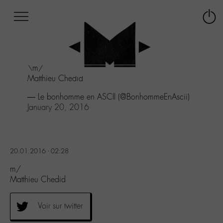
Afficher
Panneau de gestion des cookies
Labo
Connex
-
le
M-
menu
Aller
\m/
au
Matthieu Chedid
menu
Aller
— Le bonhomme en ASCII (@BonhommeEnAscii)
au
January 20, 2016
contenu
Aller
à
la
20.01.2016 - 02:28
recherche
m/
Matthieu Chedid
Voir sur twitter