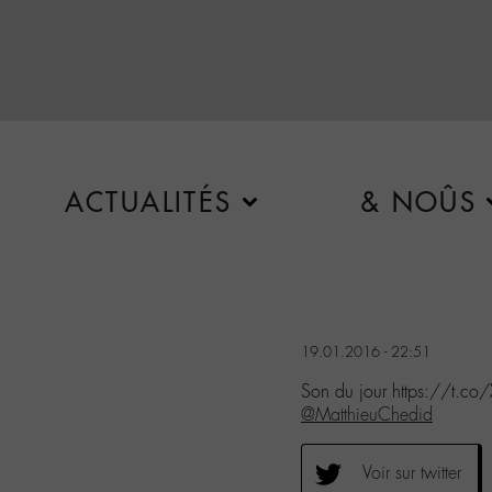
ACTUALITÉS
& NOÛS
19.01.2016 - 22:51
Son du jour https://t.c
@MatthieuChedid
Voir sur twitter