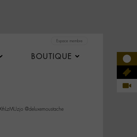
Espace membre
BOUTIQUE
o/XthLzMUzjo @deluxemoustache