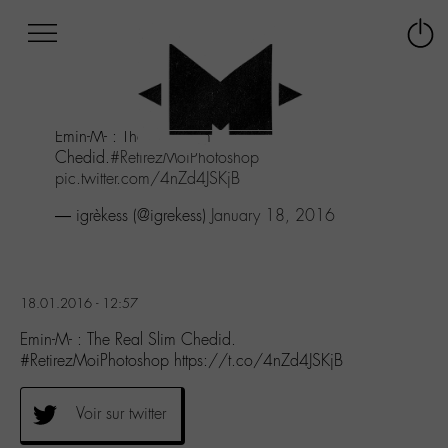
Afficher
Panneau de gestion des cookies
Labo
Connex
-
le
M-
menu
Aller
Emin-M- : The Real Slim
au
Chedid.
#RetirezMoiPhotoshop
menu
pic.twitter.com/4nZd4JSKjB
Aller
au
— igrèkess (@igrekess)
January 18, 2016
contenu
Aller
à
la
18.01.2016 - 12:57
recherche
Emin-M- : The Real Slim Chedid.
#RetirezMoiPhotoshop https://t.co/4nZd4JSKjB
Voir sur twitter