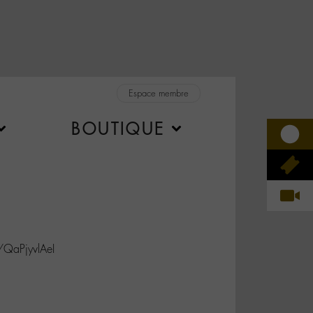
Espace membre
BOUTIQUE
/QaPjyvlAeI