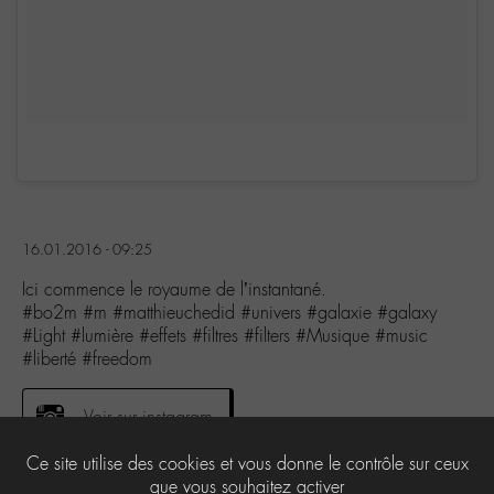
16.01.2016 - 09:25
Ici commence le royaume de l’instantané.
#bo2m #m #matthieuchedid #univers #galaxie #galaxy
#Light #lumière #effets #filtres #filters #Musique #music
#liberté #freedom
Voir sur instagram
Ce site utilise des cookies et vous donne le contrôle sur ceux
que vous souhaitez activer
0