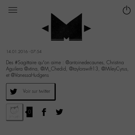
Afficher
Panneau de gestion des cookies
Labo
Connex
-
le
M-
menu
Aller
au
menu
14.01.2016 - 07:54
Aller
au
Des #Sagittaire qu’on aime : @antoinedecaunes, Christina
contenu
Aguilera @xtina, @M_Chedid, @taylorswift13, @MileyCyrus,
Aller
et @VanessaHudgens
à
la
Voir sur twitter
recherche
0