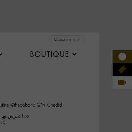
Espace membre
BOUTIQUE
istine @thedoband @M_Chedid
تحرش بها في الحافلة شاهد ردة فعله!!!:o
muq