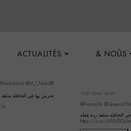
ACTUALITÉS
& NOÛS
@thedoband
@M_Chedid
@France2tv
13.01.2016 - 16:57
تحرش بها في الحافلة شا!!!:o
@France2tv @QueensChr
016
https://t.co/uWNTfGU