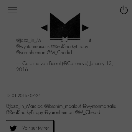
Afficher
Panneau de gestion des cookies
Labo
Connex
-
le
M-
menu
Aller
@Jazz_in_Marciac
@ibrahim_maalouf
au
@wyntonmarsalis
@RealSnarkyPuppy
menu
@yaronherman
@M_Chedid
Aller
au
— Caroline van Berkel (@Carlenevb)
January 13,
contenu
2016
Aller
à
la
recherche
13.01.2016 - 07:24
@Jazz_in_Marciac @ibrahim_maalouf @wyntonmarsalis
@RealSnarkyPuppy @yaronherman @M_Chedid
Voir sur twitter