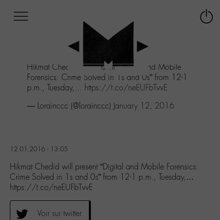
Afficher
Panneau de gestion des cookies
Labo
Connex
-
le
M-
menu
Aller
Hikmat Chedid will present “Digital and Mobile
au
Forensics: Crime Solved in 1s and 0s” from 12-1
menu
p.m., Tuesday,...
https://t.co/neEUFbTvvE
Aller
au
— Lorainccc (@lorainccc)
January 12, 2016
contenu
Aller
à
la
12.01.2016 - 13:05
recherche
Hikmat Chedid will present “Digital and Mobile Forensics:
Crime Solved in 1s and 0s” from 12-1 p.m., Tuesday,…
https://t.co/neEUFbTvvE
Voir sur twitter