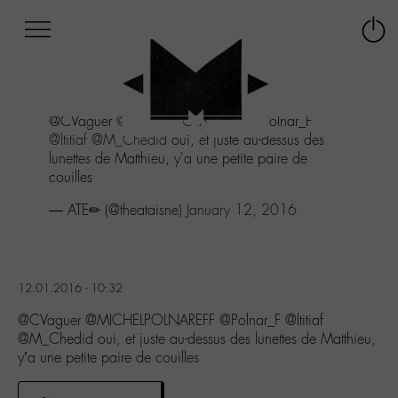
Afficher
Panneau de gestion des cookies
Labo
Connex
-
le
M-
menu
Aller
@CVaguer
@MICHELPOLNAREFF
@Polnar_F
au
@ltitiaf
@M_Chedid
oui, et juste au-dessus des
menu
lunettes de Matthieu, y'a une petite paire de
Aller
couilles
au
contenu
— ATE✏ (@theataisne)
January 12, 2016
Aller
à
la
recherche
12.01.2016 - 10:32
@CVaguer @MICHELPOLNAREFF @Polnar_F @ltitiaf
@M_Chedid oui, et juste au-dessus des lunettes de Matthieu,
y’a une petite paire de couilles