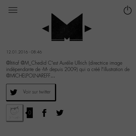
Afficher
Panneau de gestion des cookies
Labo
Connex
-
le
M-
menu
Aller
au
menu
12.01.2016 - 08:46
Aller
au
@ltitiaf @M_Chedid C’est Aurélie Ullrich (directrice image
contenu
indépendante de -M- depuis 2009) qui a créé l’illustration de
Aller
@MICHELPOLNAREFF…
à
la
Voir sur twitter
recherche
0