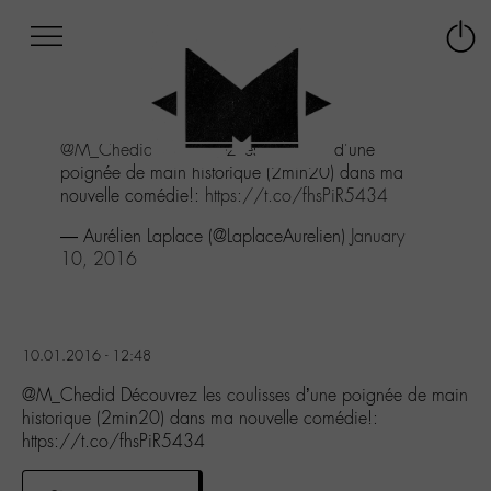
Afficher
Panneau de gestion des cookies
Labo
Connex
-
le
M-
menu
Aller
@M_Chedid
Découvrez les coulisses d'une
au
poignée de main historique (2min20) dans ma
menu
nouvelle comédie!:
https://t.co/fhsPiR5434
Aller
au
— Aurélien Laplace (@LaplaceAurelien)
January
contenu
10, 2016
Aller
à
la
recherche
10.01.2016 - 12:48
@M_Chedid Découvrez les coulisses d’une poignée de main
historique (2min20) dans ma nouvelle comédie!:
https://t.co/fhsPiR5434