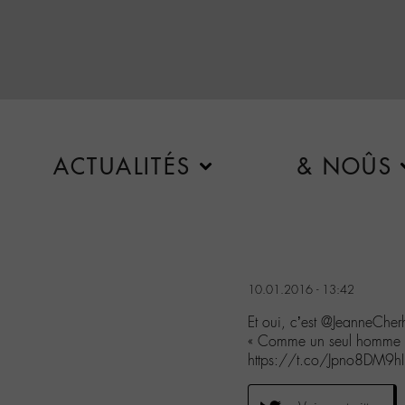
ACTUALITÉS
& NOÛS
10.01.2016 - 13:42
Et oui, c’est @JeanneCher
« Comme un seul homme 
https://t.co/Jpno8DM9hI