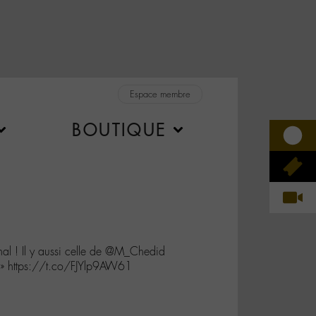
Espace membre
BOUTIQUE
hal ! Il y aussi celle de @M_Chedid
» https://t.co/FJYlp9AW61