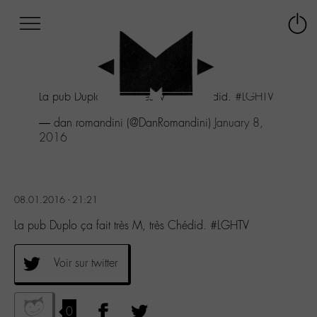
Afficher
Panneau de gestion des cookies
Labo
Connex
-
le
M-
menu
Aller
La pub Duplo ça fait très M, très Chédid.
#LGHTV
au
menu
— dan romandini (@DanRomandini)
January 8,
Aller
2016
au
contenu
Aller
à
08.01.2016 - 21:21
la
recherche
La pub Duplo ça fait très M, très Chédid. #LGHTV
Voir sur twitter
0