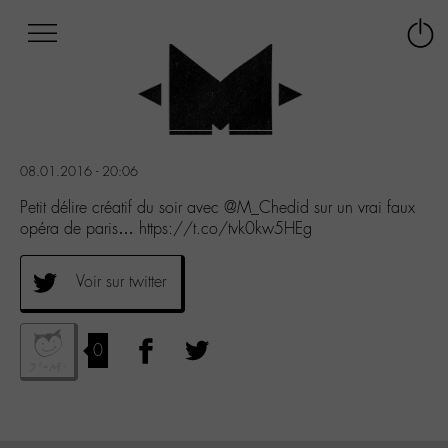
Afficher
Panneau de gestion des cookies
Labo
Connex
-
le
M-
menu
Aller
au
menu
08.01.2016 - 20:06
Aller
au
Petit délire créatif du soir avec @M_Chedid sur un vrai faux
contenu
opéra de paris… https://t.co/tvk0kw5HEg
Aller
à
Voir sur twitter
la
recherche
0