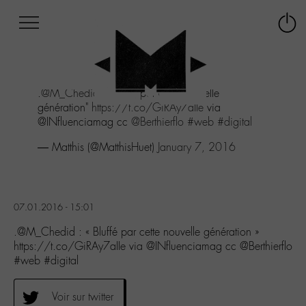
Afficher
Panneau de gestion des cookies
Labo
Connex
-
le
M-
menu
Aller
.
@M_Chedid
: "Bluffé par cette nouvelle
au
génération"
https://t.co/GiRAy7aIIe
via
menu
@INfluenciamag cc
@Berthierflo
#web
#digital
Aller
au
— Matthis (@MatthisHuet)
January 7, 2016
contenu
Aller
à
la
07.01.2016 - 15:01
recherche
.@M_Chedid : « Bluffé par cette nouvelle génération »
https://t.co/GiRAy7aIIe via @INfluenciamag cc @Berthierflo
#web #digital
Voir sur twitter