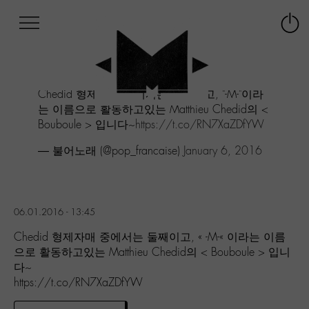
Afficher
Panneau de gestion des cookies
Labo
Connex
-
le
M-
menu
Aller
Chedid 형제자매 중에서는 둘째이고, "-M-"이라
au
는 이름으로 활동하고있는 Matthieu Chedid의 <
menu
Bouboule > 입니다~
https://t.co/RN7XaZDfYW
Aller
au
— 불어노래 (@pop_francaise)
January 6, 2016
contenu
Aller
à
la
recherche
06.01.2016 - 13:45
Chedid 형제자매 중에서는 둘째이고, « -M-« 이라는 이름
으로 활동하고있는 Matthieu Chedid의 < Bouboule > 입니
다~
https://t.co/RN7XaZDfYW