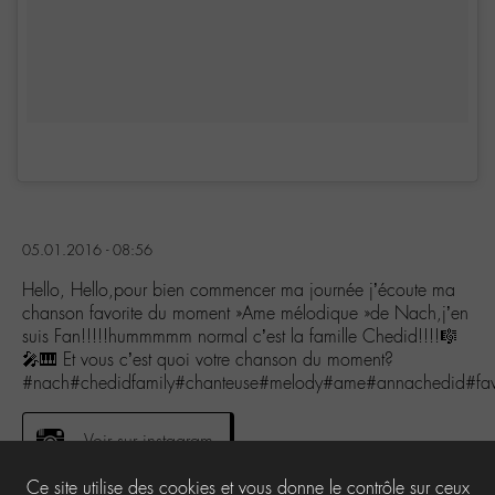
05.01.2016 - 08:56
Hello, Hello,pour bien commencer ma journée j’écoute ma
chanson favorite du moment »Ame mélodique »de Nach,j’en
suis Fan!!!!!hummmmm normal c’est la famille Chedid!!!!🎼
🎤🎹 Et vous c’est quoi votre chanson du moment?
#nach#chedidfamily#chanteuse#melody#ame#annachedid#fav
Voir sur instagram
Ce site utilise des cookies et vous donne le contrôle sur ceux