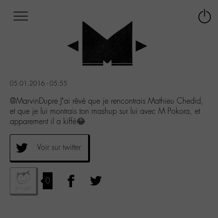
Afficher
Panneau de gestion des cookies
Labo
Connex
-
le
M-
menu
Aller
au
menu
05.01.2016 - 05:55
Aller
au
@MarvinDupre J’ai rêvé que je rencontrais Mathieu Chedid,
contenu
et que je lui montrais ton mashup sur lui avec M Pokora, et
Aller
apparement il a kiffé😂
à
la
Voir sur twitter
recherche
0