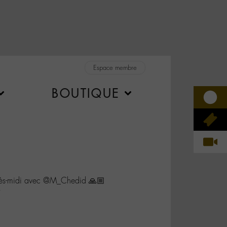
Espace membre
BOUTIQUE
rès-midi avec @M_Chedid 🙏🏼