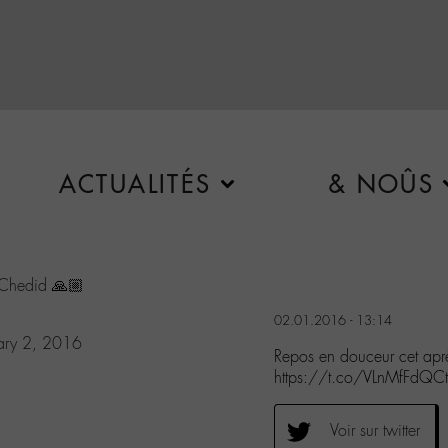
ACTUALITÉS
& NOÛS
hedid
🙏🏼
02.01.2016 - 13:14
ary 2, 2016
Repos en douceur cet ap
https://t.co/VLnMfFdQCt
Voir sur twitter