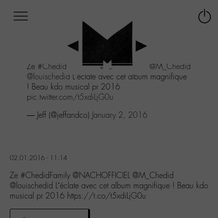
Afficher
Panneau de gestion des cookies
Labo
Connex
-
le
M-
menu
Aller
Ze
#ChedidFamily
@NACHOFFICIEL
@M_Chedid
au
@louischedid
L'éclate avec cet album magnifique
menu
! Beau kdo musical pr 2016
Aller
pic.twitter.com/t5xdiLjG0u
au
contenu
— Jeff (@jeffandco)
January 2, 2016
Aller
à
la
recherche
02.01.2016 - 11:14
Ze #ChedidFamily @NACHOFFICIEL @M_Chedid
@louischedid L’éclate avec cet album magnifique ! Beau kdo
musical pr 2016 https://t.co/t5xdiLjG0u