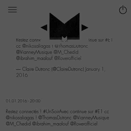
Afficher
Panneau de gestion des cookies
Labo
Connex
-
le
M-
menu
Aller
Restez connectés !
#UnSoirAvec
continue sur
#E1
au
cc
@nikosaliagas
!
@ThomasDutronc
menu
@VianneyMusique
@M_Chedid
Aller
@ibrahim_maalouf
@Roverofficiel
au
contenu
— Claire Dutronc (@ClaireDutronc)
January 1,
Aller
2016
à
la
recherche
01.01.2016 - 20:00
Restez connectés ! #UnSoirAvec continue sur #E1 cc
@nikosaliagas ! @ThomasDutronc @VianneyMusique
@M_Chedid @ibrahim_maalouf @Roverofficiel