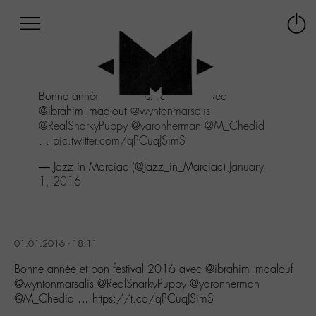
Afficher
Panneau de gestion des cookies
Labo
Connex
-
le
M-
menu
Aller
Bonne année et bon festival 2016 avec
au
@ibrahim_maalouf
@wyntonmarsalis
menu
@RealSnarkyPuppy
@yaronherman
@M_Chedid
Aller
...
pic.twitter.com/qPCuqJSimS
au
contenu
— Jazz in Marciac (@Jazz_in_Marciac)
January
Aller
1, 2016
à
la
recherche
01.01.2016 - 18:11
Bonne année et bon festival 2016 avec @ibrahim_maalouf
@wyntonmarsalis @RealSnarkyPuppy @yaronherman
@M_Chedid … https://t.co/qPCuqJSimS