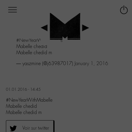
Afficher
Panneau de gestion des cookies
Labo
Connex
-
le
M-
menu
Aller
#NewYearWithMabelle
au
Mabelle chedid
menu
Mabelle chedid m
Aller
au
— yaszmine (@j63987017)
January 1, 2016
contenu
Aller
à
la
01.01.2016 - 14:45
recherche
#NewYearWithMabelle
Mabelle chedid
Mabelle chedid m
Voir sur twitter