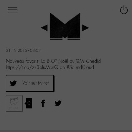
Afficher
Panneau de gestion des cookies
Labo
Connex
-
le
M-
menu
Aller
au
menu
31.12.2015 - 08:03
Aller
au
Nouveau favoris: La B.O² Noël by @M_Chedid
contenu
https://t.co/zk3pluMcnQ on #SoundCloud
Aller
à
Voir sur twitter
la
recherche
0