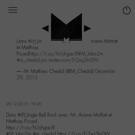
Afficher
Panneau de gestion des cookies
Labo
Connex
-
le
M-
menu
Aller
Dans
#LPJ
Jingle Bell Rock avec -M-, Ariane Moffatt
au
et Matthias
menu
Picard
https://t.co/hUijhgacXf
#M_labo2m
Aller
#m_chedid
pic.twitter.com/Fi2xq5ln0W
au
contenu
— -M- Matthieu Chedid (@M_Chedid)
December
Aller
29, 2015
à
la
recherche
29.12.2015 - 19:20
Dans #LPJ Jingle Bell Rock avec -M-, Ariane Moffatt et
Matthias Picard
https://t.co/hUijhgacXf
#M_labo2m #m_chedid https://t.co/Fi2xq5ln0W