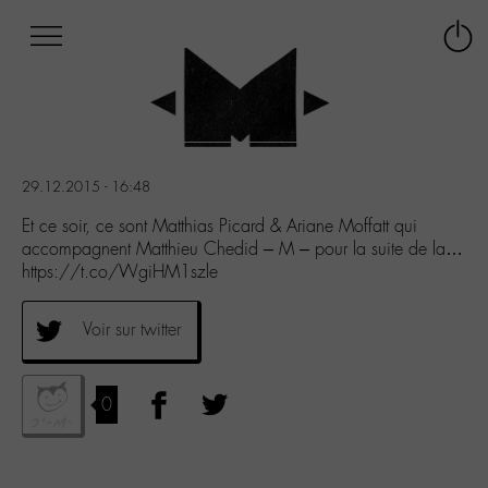
Afficher
Panneau de gestion des cookies
Labo
Connex
-
le
M-
menu
Aller
au
menu
29.12.2015 - 16:48
Aller
au
Et ce soir, ce sont Matthias Picard & Ariane Moffatt qui
contenu
accompagnent Matthieu Chedid – M – pour la suite de la…
Aller
https://t.co/WgiHM1szle
à
la
Voir sur twitter
recherche
0