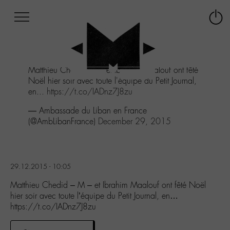
Afficher
Panneau de gestion des cookies
Labo
Connex
-
le
M-
menu
Aller
Matthieu Chedid - M - et Ibrahim Maalouf ont fêté
au
Noël hier soir avec toute l'équipe du Petit Journal,
menu
en...
https://t.co/IADnz7J8zu
Aller
au
— Ambassade du Liban en France
contenu
(@AmbLibanFrance)
December 29, 2015
Aller
à
la
recherche
29.12.2015 - 10:05
Matthieu Chedid – M – et Ibrahim Maalouf ont fêté Noël
hier soir avec toute l’équipe du Petit Journal, en…
https://t.co/IADnz7J8zu