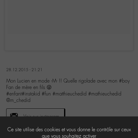
28.12.2015 - 21:21
Mon Lucien en mode -M- !! Quelle rigolade avec mon #boy
Fan de mère en fils 😜
#enfant#instakid #fun #matthieuchedid #mathieuchedid
@m_chedid
Voir sur instagram
Ce site utilise des cookies et vous donne le contrôle sur ceux
que vous souhaitez activer
0