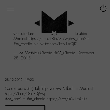
Afficher
Panneau de gestion des cookies
Labo
Connex
-
le
M-
menu
Aller
Ce soir dans
#LPJ
Talj Talj avec -M- & Ibrahim
au
Maalouf
https://t.co/L8toZ3jVwj
#M_labo2m
menu
#m_chedid
pic.twitter.com/k6v1sx0jI0
Aller
au
— -M- Matthieu Chedid (@M_Chedid)
December
contenu
28, 2015
Aller
à
la
recherche
28.12.2015 - 19:20
Ce soir dans #LPJ Talj Talj avec -M- & Ibrahim Maalouf
https://t.co/L8toZ3jVwj
#M_labo2m #m_chedid https://t.co/k6v1sx0jI0