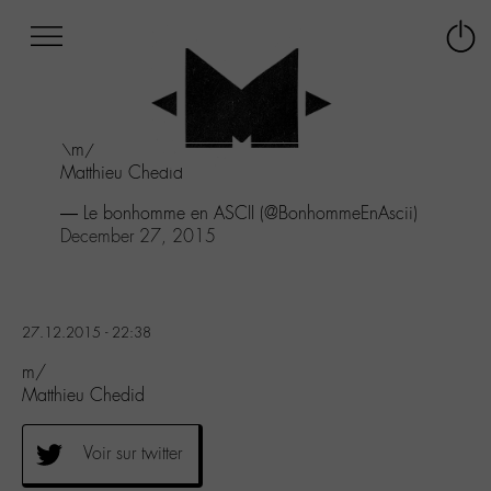
Afficher
Panneau de gestion des cookies
Labo
Connex
-
le
M-
menu
Aller
\m/
au
Matthieu Chedid
menu
Aller
— Le bonhomme en ASCII (@BonhommeEnAscii)
au
December 27, 2015
contenu
Aller
à
la
27.12.2015 - 22:38
recherche
m/
Matthieu Chedid
Voir sur twitter