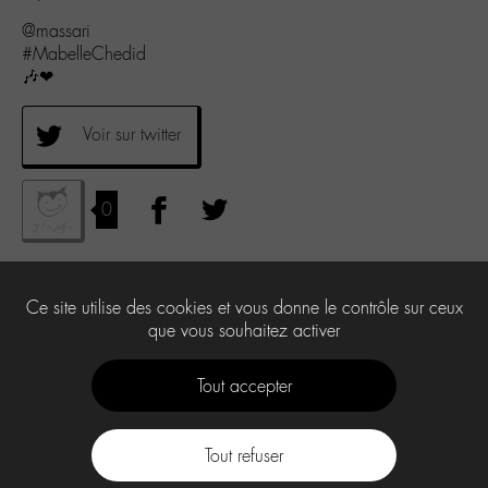
@massari
#MabelleChedid
🎶❤
Voir sur twitter
0
Ce site utilise des cookies et vous donne le contrôle sur ceux
que vous souhaitez activer
Tout accepter
Tout refuser