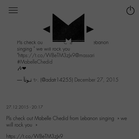
Afficher
Panneau de gestion des cookies
Labo
Connex
-
le
M-
menu
Aller
Pls check out Mabelle Chedid from Lebanon
au
singing " we will rock you
menu
"
https://t.co/WBeTM3zJx9
@massari
Aller
#MabelleChedid
au
🎶❤
contenu
Aller
— تـوتآ ✨. (@adatr14255)
December 27, 2015
à
la
recherche
27.12.2015 - 20:17
Pls check out Mabelle Chedid from Lebanon singing » we
will rock you »
https://t.co/WBeTM3zJx9