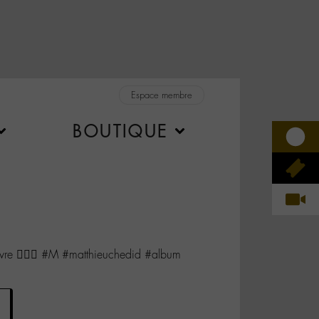
Espace membre
BOUTIQUE
vre 👌🏻🎶 #M #matthieuchedid #album