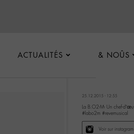
ACTUALITÉS
& NOÛS
25.12.2015 - 12:55
La B.O2-M- Un chef-d’œu
#labo2m #revemusical
Voir sur instagram