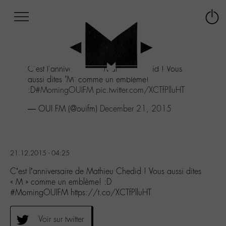
Afficher
Panneau de gestion des cookies
Labo
Connex
-
le
M-
menu
Aller
C'est l'anniversaire de Mathieu Chedid ! Vous
au
aussi dites "M" comme un emblème!
menu
:D
#MorningOUIFM
pic.twitter.com/XCTfPlluHT
Aller
au
— OUI FM (@ouifm)
December 21, 2015
contenu
Aller
à
la
21.12.2015 - 04:25
recherche
C’est l’anniversaire de Mathieu Chedid ! Vous aussi dites
« M » comme un emblème! :D
#MorningOUIFM https://t.co/XCTfPlluHT
Voir sur twitter