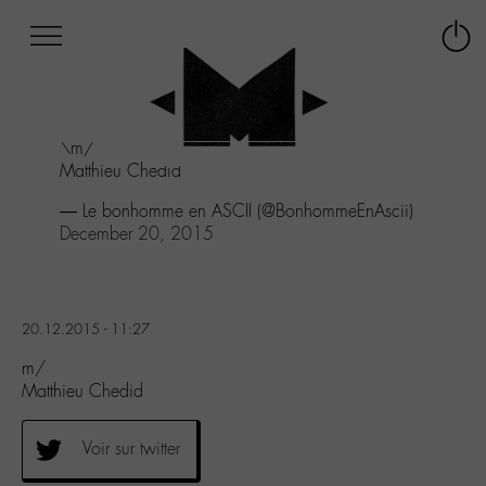
Afficher
Panneau de gestion des cookies
Labo
Connex
-
le
M-
menu
Aller
\m/
au
Matthieu Chedid
menu
Aller
— Le bonhomme en ASCII (@BonhommeEnAscii)
au
December 20, 2015
contenu
Aller
à
la
20.12.2015 - 11:27
recherche
m/
Matthieu Chedid
Voir sur twitter