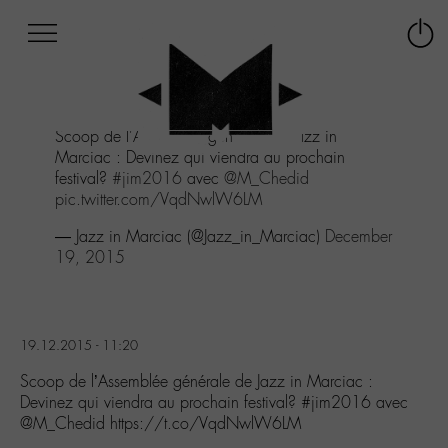
Afficher
Panneau de gestion des cookies
Labo
Connex
-
le
M-
menu
Aller
Scoop de l'Assemblée générale de Jazz in
au
Marciac : Devinez qui viendra au prochain
menu
festival?
#jim2016
avec
@M_Chedid
Aller
pic.twitter.com/VqdNwlW6LM
au
contenu
— Jazz in Marciac (@Jazz_in_Marciac)
December
Aller
19, 2015
à
la
recherche
19.12.2015 - 11:20
Scoop de l’Assemblée générale de Jazz in Marciac :
Devinez qui viendra au prochain festival? #jim2016 avec
@M_Chedid https://t.co/VqdNwlW6LM