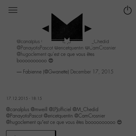
Afficher
Panneau de gestion des cookies
Labo
Connex
-
le
M-
menu
Aller
@canalplus
@mweill
@LPJofficiel
@M_Chedid
au
@PanayotisPascot
@ericetquentin
@CamCrosnier
menu
@hugoclement
qu'est ce que vous êtes
Aller
boooooooooo 😍
au
contenu
— Fabienne (@Gwanette)
December 17, 2015
Aller
à
la
recherche
17.12.2015 - 18:15
@canalplus @mweill @LPJofficiel @M_Chedid
@PanayotisPascot @ericetquentin @CamCrosnier
@hugoclement qu’est ce que vous êtes boooooooooo 😍