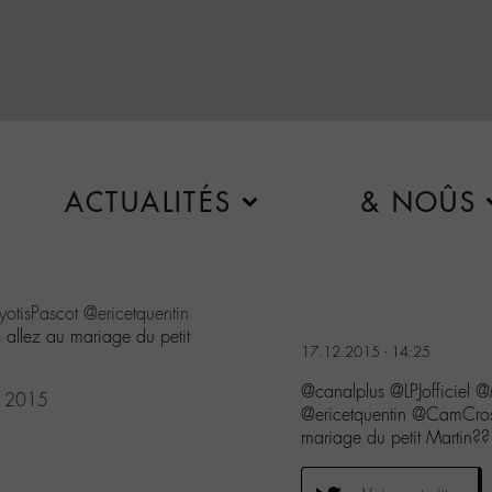
ACTUALITÉS
& NOÛS
otisPascot
@ericetquentin
 allez au mariage du petit
17.12.2015 - 14:25
@canalplus @LPJofficiel
, 2015
@ericetquentin @CamCros
mariage du petit Martin??