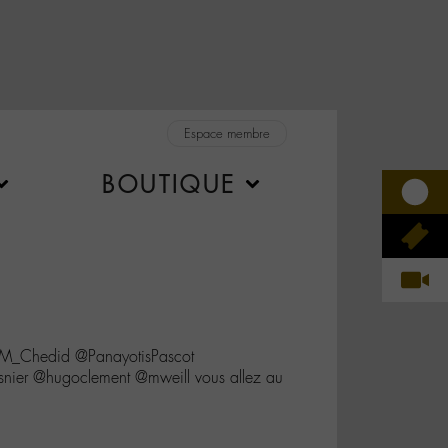
Espace membre
BOUTIQUE
 @M_Chedid @PanayotisPascot
nier @hugoclement @mweill vous allez au