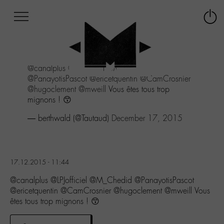
Afficher
Panneau de gestion des cookies
Labo
Connex
-
le
M-
menu
Aller
@canalplus
@LPJofficiel
@M_Chedid
au
@PanayotisPascot
@ericetquentin
@CamCrosnier
menu
@hugoclement
@mweill
Vous êtes tous trop
Aller
mignons ! 😙
au
contenu
— berthwald (@Tautaud)
December 17, 2015
Aller
à
la
recherche
17.12.2015 - 11:44
@canalplus @LPJofficiel @M_Chedid @PanayotisPascot
@ericetquentin @CamCrosnier @hugoclement @mweill Vous
êtes tous trop mignons ! 😙