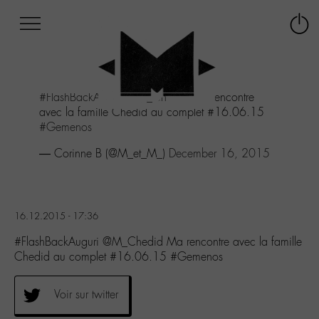
Afficher
Panneau de gestion des cookies
Labo
Connex
-
le
M-
menu
Aller
#FlashBackAuguri
@M_Chedid
Ma rencontre
au
avec la famille Chedid au complet #16.06.15
menu
#Gemenos
Aller
au
— Corinne B (@M_et_M_)
December 16, 2015
contenu
Aller
à
la
16.12.2015 - 17:36
recherche
#FlashBackAuguri @M_Chedid Ma rencontre avec la famille
Chedid au complet #16.06.15 #Gemenos
Voir sur twitter