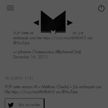
Afficher
Panneau de gestion des cookies
Labo
Connex
-
le
M-
menu
Aller
TOP cette version M - Matthieu Chedid - J'ai
au
embrassé une fille
https://t.co/muMfrAlkW5
via
menu
@YouTube
Aller
au
— Johanne Chateauvieux (@JohanneChat)
contenu
December 16, 2015
Aller
à
la
recherche
16.12.2015 - 11:51
TOP cette version M – Matthieu Chedid – J’ai embrassé une
fille https://t.co/muMfrAlkW5 via @YouTube
Voir sur twitter