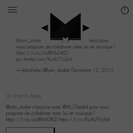
Afficher
Panneau de gestion des cookies
Labo
Connex
-
le
M-
menu
Aller
@jam_shake
s’associe avec
@M_Chedid
pour
au
vous proposer de collaborer avec lui en musique !
menu
https://t.co/xLdBNxD8LD
Aller
pic.twitter.com/KuAU7jcjh4
au
contenu
— Jamshake (@jam_shake)
December 15, 2015
Aller
à
la
recherche
15.12.2015 - 16:53
@jam_shake s’associe avec @M_Chedid pour vous
proposer de collaborer avec lui en musique !
https://t.co/xLdBNxD8LD https://t.co/KuAU7jcjh4